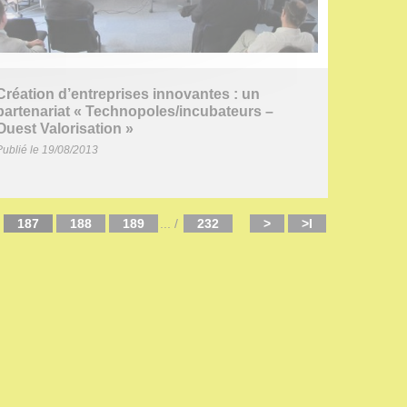
Création d’entreprises innovantes : un
partenariat « Technopoles/incubateurs –
Ouest Valorisation »
Publié le 19/08/2013
187
188
189
...
/
232
>
>I