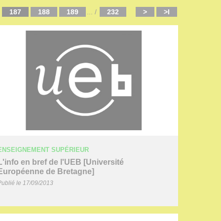
187
188
189
...
/
232
>
>I
ENSEIGNEMENT SUPÉRIEUR
L'info en bref de l'UEB [Université
Européenne de Bretagne]
Publié le 17/09/2013